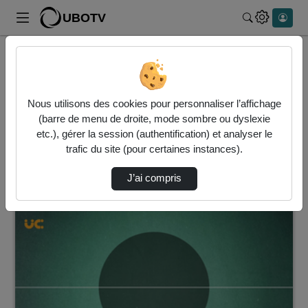
UBOTV
Rechercher
Accueil
Vidéos
10 vidéos trouvées
Nous utilisons des cookies pour personnaliser l’affichage
(barre de menu de droite, mode sombre ou dyslexie
Audio
Vidéo
etc.), gérer la session (authentification) et analyser le
trafic du site (pour certaines instances).
Direction de tri
↘
Tri
J’ai compris
00:01:20