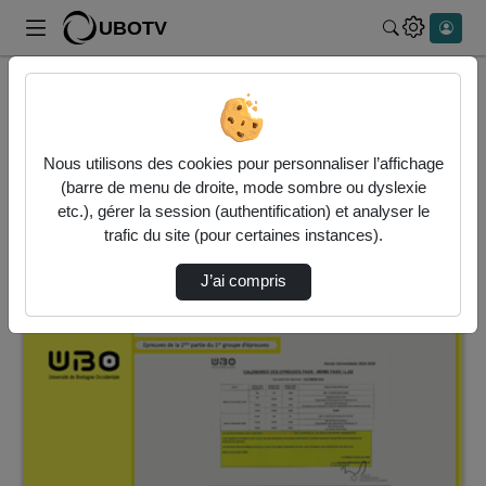
UBOTV
Rechercher
Accueil
Vidéos
6 vidéos trouvées
Nous utilisons des cookies pour personnaliser l’affichage
(barre de menu de droite, mode sombre ou dyslexie
Audio
Vidéo
etc.), gérer la session (authentification) et analyser le
trafic du site (pour certaines instances).
Direction de tri
↘
Tri
J’ai compris
00:47:25