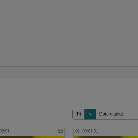
Direction de tri
↘
Tri
02:01
00:01:31