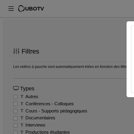
UBOTV
Filtres
Les vidéos à gauche sont automatiquement triées en fonction des filtres séle
Types
Autres
Conférences - Colloques
Cours - Supports pédagogiques
Documentaires
Interviews
Productions étudiantes