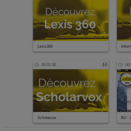
Lexis360
Infor
00:01:55
00:
Scholarvox
BU : 