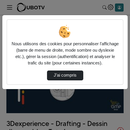
UBOTV
Rechercher
Accueil
Vidéos
3Dexperience - Drafting - Dessin d'ensemble …
Nous utilisons des cookies pour personnaliser l’affichage
(barre de menu de droite, mode sombre ou dyslexie
etc.), gérer la session (authentification) et analyser le
trafic du site (pour certaines instances).
J’ai compris
Lire
la
vidéo
3Dexperience - Drafting - Dessin