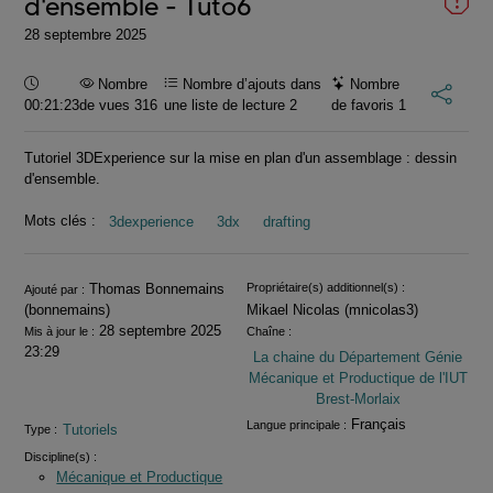
d'ensemble - Tuto6
28 septembre 2025
Durée :
Nombre
Nombre d’ajouts dans
Nombre
00:21:23
de vues 316
une liste de lecture
2
de favoris
1
Tutoriel 3DExperience sur la mise en plan d'un assemblage : dessin
d'ensemble.
Mots clés :
3dexperience
3dx
drafting
Informations
Thomas Bonnemains
Propriétaire(s) additionnel(s) :
Ajouté par :
(bonnemains)
Mikael Nicolas (mnicolas3)
28 septembre 2025
Mis à jour le :
Chaîne :
23:29
La chaine du Département Génie
Mécanique et Productique de l'IUT
Brest-Morlaix
Français
Langue principale :
Tutoriels
Type :
Discipline(s) :
Mécanique et Productique