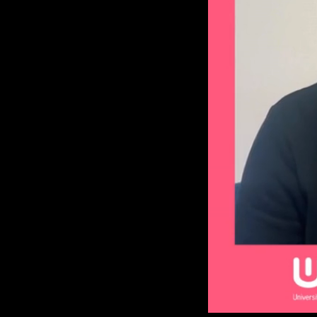
Loaded
:
Unmute
16.55%