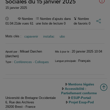
Sociales du 15 janvier 2025
15 janvier 2025
Durée :
Nombre
Nombre d’ajouts dans
Nombre
01:04:21
de vues 61
une liste de lecture
0
de favoris
0
Mots clés :
capavenir
instafac
ubo
Informations
Mikael Darchen
20 janvier 2025 10:04
Ajouté par :
Mis à jour le :
(darchen)
Français
Langue principale :
Conférences - Colloques
Type :
Mentions légales
Accessibilité :
Partiellement conforme
Université de Bretagne Occidentale
ESUP-Portail
6, Rue des Archives
Projet Esup-Pod
29200 Brest - France