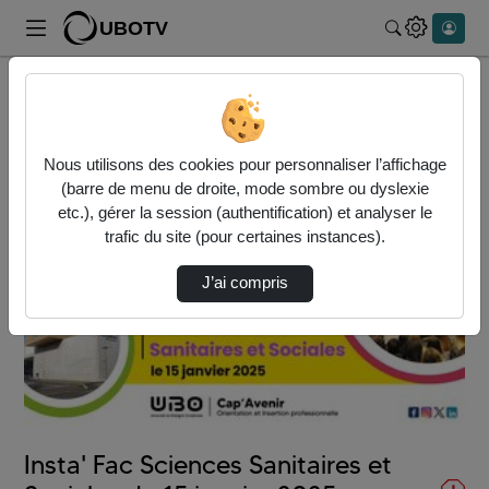
UBOTV
Rechercher
Accueil
Vidéos
Insta' Fac Sciences Sanitaires et Sociales d…
Nous utilisons des cookies pour personnaliser l’affichage
(barre de menu de droite, mode sombre ou dyslexie
etc.), gérer la session (authentification) et analyser le
trafic du site (pour certaines instances).
J’ai compris
Lire
la
vidéo
Insta' Fac Sciences Sanitaires et