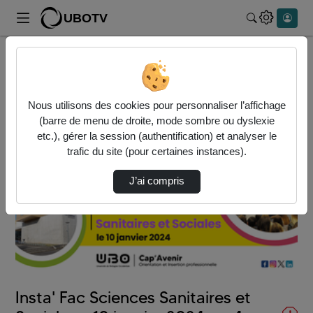
UBOTV
Rechercher
Accueil
Vidéos
Insta' Fac Sciences Sanitaires et Sociales -…
Nous utilisons des cookies pour personnaliser l’affichage
(barre de menu de droite, mode sombre ou dyslexie
etc.), gérer la session (authentification) et analyser le
trafic du site (pour certaines instances).
J’ai compris
Lire
la
vidéo
Insta' Fac Sciences Sanitaires et