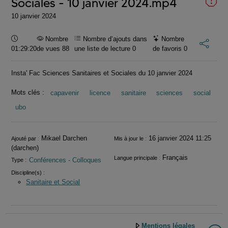
Sociales - 10 janvier 2024.mp4
10 janvier 2024
Durée :
Nombre
Nombre d’ajouts dans
Nombre
01:29:20
de vues 88
une liste de lecture
0
de favoris
0
Insta' Fac Sciences Sanitaires et Sociales du 10 janvier 2024
Mots clés :
capavenir
licence
sanitaire
sciences
social
ubo
Informations
Mikael Darchen
16 janvier 2024 11:25
Ajouté par :
Mis à jour le :
(darchen)
Français
Langue principale :
Conférences - Colloques
Type :
Discipline(s) :
Sanitaire et Social
Mentions légales