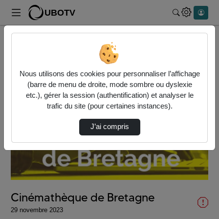
UBOTV
Rechercher
Accueil
Vidéos
Cinémathèque de Bretagne
Nous utilisons des cookies pour personnaliser l’affichage
(barre de menu de droite, mode sombre ou dyslexie
etc.), gérer la session (authentification) et analyser le
trafic du site (pour certaines instances).
J’ai compris
Lire
la
vidéo
Cinémathèque de Bretagne
29 novembre 2023