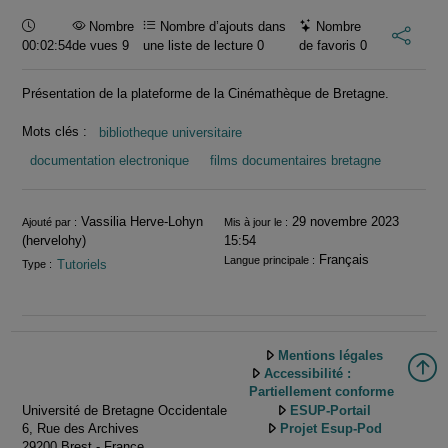
Durée :
Nombre
Nombre d’ajouts dans
Nombre
00:02:54
de vues 9
une liste de lecture
0
de favoris
0
Présentation de la plateforme de la Cinémathèque de Bretagne.
Mots clés :
bibliotheque universitaire
documentation electronique
films documentaires bretagne
Informations
Vassilia Herve-Lohyn
29 novembre 2023
Ajouté par :
Mis à jour le :
(hervelohy)
15:54
Français
Langue principale :
Tutoriels
Type :
Mentions légales
Accessibilité :
Partiellement conforme
Université de Bretagne Occidentale
ESUP-Portail
6, Rue des Archives
Projet Esup-Pod
29200 Brest - France