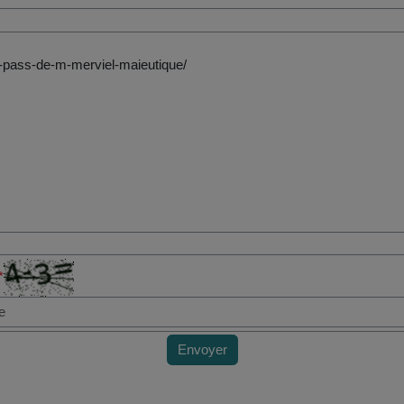
*
Envoyer