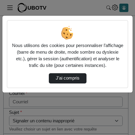
UBOTV
Rechercher
Cocher
Accueil
Contactez nous
cette case
Contactez nous
si vous
Nous utilisons des cookies pour personnaliser l’affichage
êtes un
(barre de menu de droite, mode sombre ou dyslexie
humain en
etc.), gérer la session (authentification) et analyser le
Votre message
métal
trafic du site (pour certaines instances).
(obligatoire)
Nom
*
J’ai compris
Courriel
*
Sujet
*
Veuillez choisir un sujet en lien avec votre requête