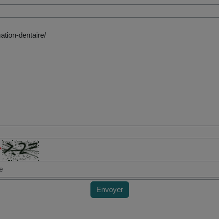
*
Envoyer